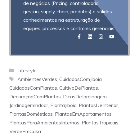
de negócios (Pricing, controladoria,
gestão, supply chain, produtos) e sólidos
conhecimentos na estruturação de
equipes, processos e controles gerenciais.
Categorias
Lifestyle
Tags
AmbientesVerdes
,
CuidadosComJiboia
,
CuidadosComPlantas
,
CultivoDePlantas
,
DecoraçãoComPlantas
,
DicasDeJardinagem
,
JardinagemIndoor
,
PlantaJiboia
,
PlantasDeInterior
,
PlantasDomésticas
,
PlantasEmApartamentos
,
PlantasParaAmbientesInternos
,
PlantasTropicais
,
VerdeEmCasa