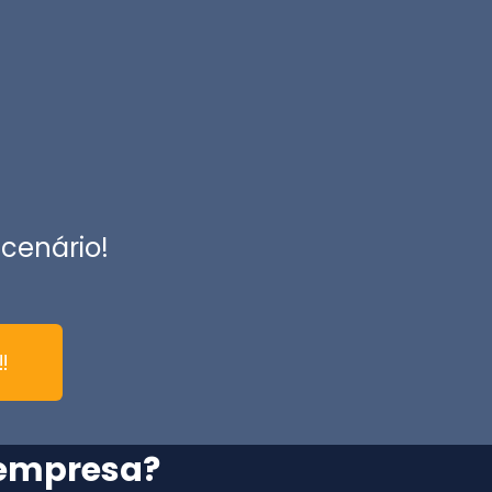
 cenário!
!
 empresa?