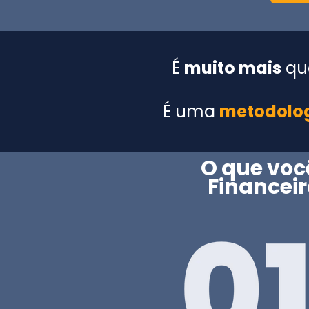
É
muito mais
qu
É uma
metodolog
O que voc
Financei