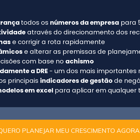
urança
todos os
números da empresa
para 
tividade
através do direcionamento dos rec
mas
e corrigir a rota rapidamente
nâmicos
e alterar as premissas de planejam
cisões com base no
achismo
damente a DRE
- um dos mais importantes r
os principais
indicadores de gestão
de negó
odelos em excel
para aplicar em qualquer 
QUERO PLANEJAR MEU CRESCIMENTO AGORA!!