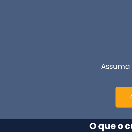
Assuma o
O que o c