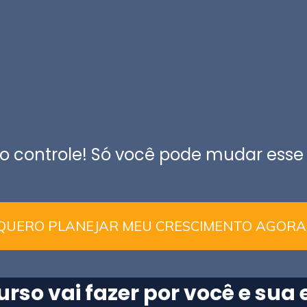
 controle! Só você pode mudar esse
QUERO PLANEJAR MEU CRESCIMENTO AGORA!
urso vai fazer por você
e sua