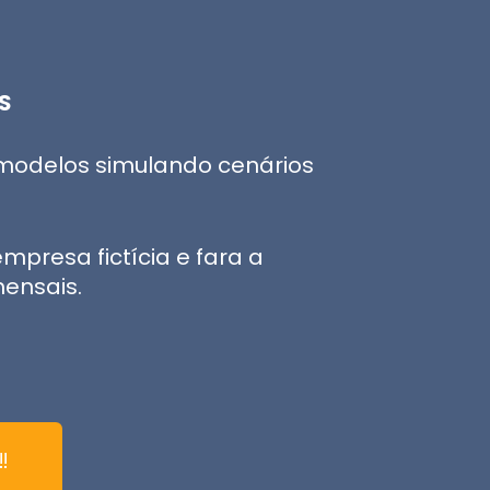
S
4 modelos simulando cenários
presa fictícia e fara a
mensais.
​