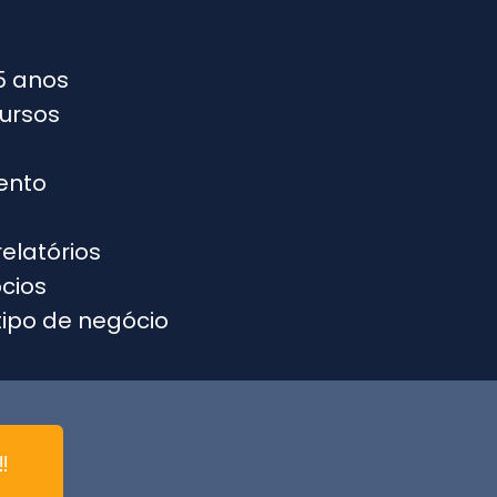
5 anos
ursos
ento
elatórios
cios
tipo de negócio
​