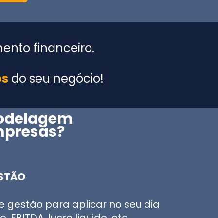
nto financeiro.
os
do seu negócio!
odelagem
mpresa
s?
ESTÃO
e gestão para aplicar no seu dia
 EBITDA, lucro liquido, etc.