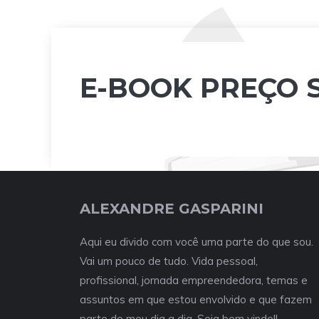
E-BOOK PREÇO 
ALEXANDRE GASPARINI
Aqui eu divido com você uma parte do que sou.
Vai um pouco de tudo. Vida pessoal,
profissional, jornada empreendedora, temas e
assuntos em que estou envolvido e que fazem
parte do meu dia a dia. Seja bem vindo!!